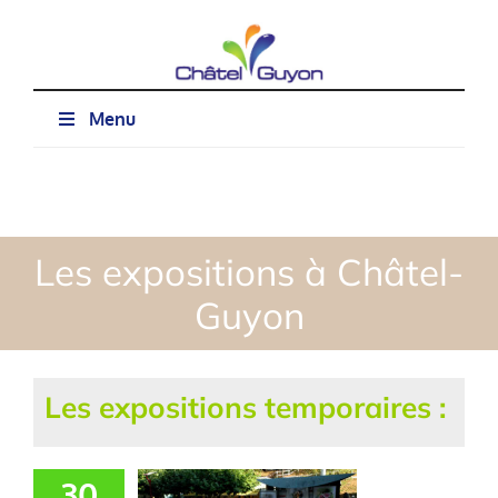
Passer
au
contenu
Menu
Les expositions à Châtel-
Guyon
Les expositions temporaires :
30