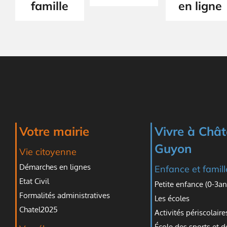
famille
en ligne
Votre mairie
Vivre à Chât
Guyon
Vie citoyenne
Démarches en lignes
Enfance et famill
Etat Civil
Petite enfance (0-3an
Formalités administratives
Les écoles
Chatel2025
Activités périscolaire
École des sports et d