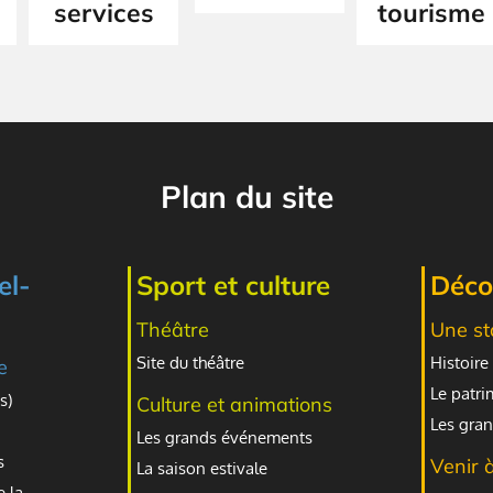
services
tourisme
Plan du site
el-
Sport et culture
Décou
Théâtre
Une st
Site du théâtre
Histoire 
e
Le patr
s)
Culture et animations
Les gran
Les grands événements
s
Venir 
La saison estivale
e la