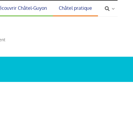
écouvrir Châtel-Guyon
Châtel pratique
ent