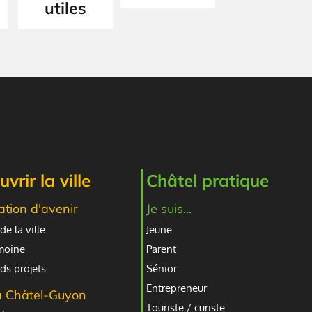
utiles
vrir la ville
Châtel pratique
ation d'avenir
Je suis...
de la ville
Jeune
imoine
Parent
ds projets
Sénior
Entrepreneur
à Châtel-Guyon
Touriste / curiste