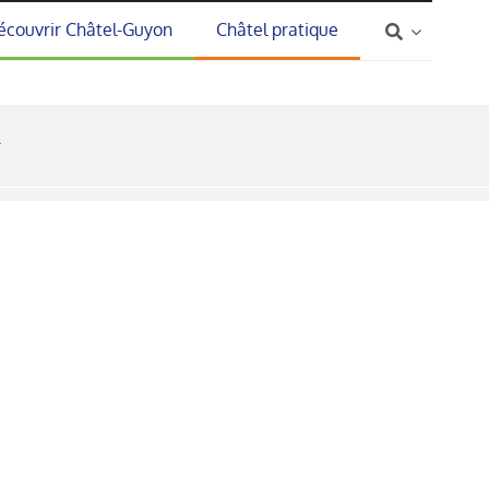
écouvrir Châtel-Guyon
Châtel pratique
r