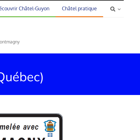
écouvrir Châtel-Guyon
Châtel pratique
Montmagny
Québec)