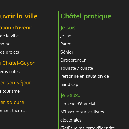
vrir la ville
Châtel pratique
ation d'avenir
Je suis...
de la ville
Jeune
imoine
Parent
ds projets
Sénior
Entrepreneur
à Châtel-Guyon
Touriste / curiste
ros utiles
Personne en situation de
er son séjour
handicap
e tourisme
Je veux...
er sa cure
Un acte d'état civil
sement thermal
M'inscrire sur les listes
électorales
(Re)Faire ma carte d'identité,