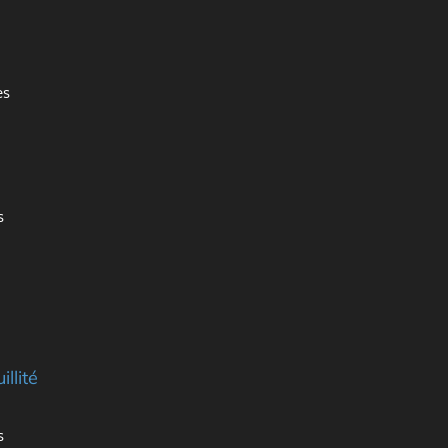
es
s
illité
s