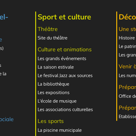
el-
Sport et culture
Décou
Théâtre
Une st
Site du théâtre
Histoire 
e
Le patr
s)
Culture et animations
Les gran
Les grands événements
s
Venir 
La saison estivale
e la
Le festival Jazz aux sources
Les numé
La bibliothèque
Prépar
Les expositions
Office d
L'école de musique
Prépar
Les associations culturelles
Etablis
ociale
Les sports
La piscine municipale