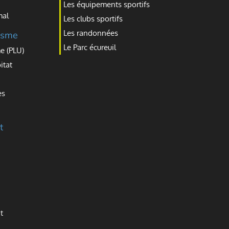
Les équipements sportifs
mal
Les clubs sportifs
Les randonnées
isme
Le Parc écureuil
e (PLU)
itat
es
t
t