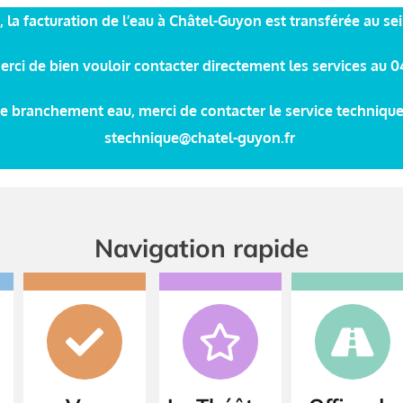
 la facturation de l’eau à Châtel-Guyon est transférée au s
erci de bien vouloir contacter directement les services au 
re branchement eau, merci de contacter le service technique
stechnique@chatel-guyon.fr
Navigation rapide