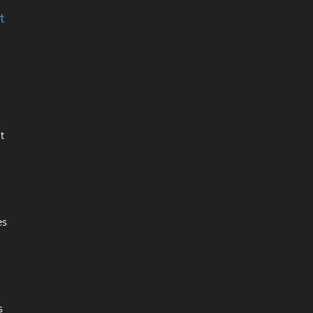
t
t
es
s