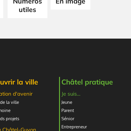
Numéros
En image
utiles
vrir la ville
Châtel pratique
ation d'avenir
Je suis...
de la ville
Jeune
imoine
Parent
ds projets
Sénior
Entrepreneur
à Châtel-Guyon