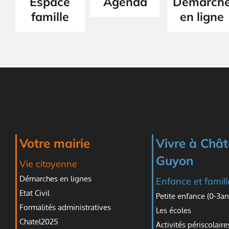
Espace
Agenda
Démarch
famille
en ligne
Votre mairie
Vivre à Chât
Guyon
Vie citoyenne
Démarches en lignes
Enfance et famill
Etat Civil
Petite enfance (0-3an
Formalités administratives
Les écoles
Chatel2025
Activités périscolaire