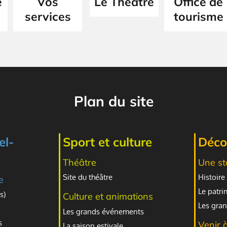
e
Vos
Le Théâtre
Office de
services
tourisme
Plan du site
el-
Sport et culture
Décou
Théâtre
Une st
Site du théâtre
Histoire 
e
Le patr
s)
Culture et animations
Les gran
Les grands événements
s
Venir 
La saison estivale