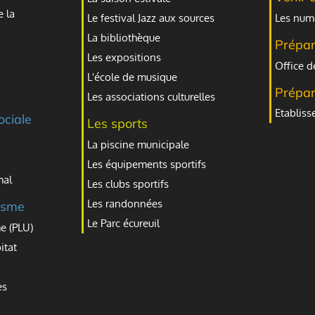
e la
Le festival Jazz aux sources
Les numé
La bibliothèque
Prépar
Les expositions
Office d
L'école de musique
Prépar
Les associations culturelles
Etablis
ociale
Les sports
La piscine municipale
Les équipements sportifs
mal
Les clubs sportifs
Les randonnées
isme
Le Parc écureuil
e (PLU)
itat
es