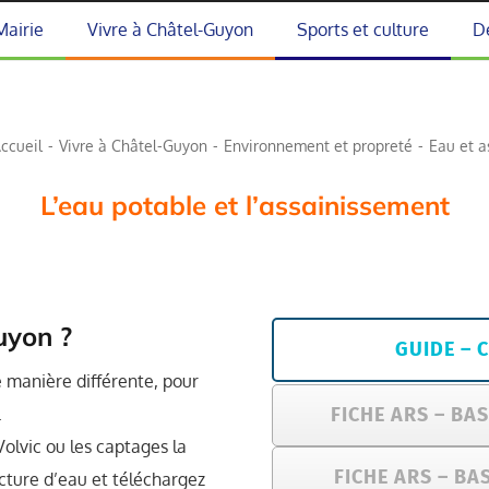
Mairie
Vivre à Châtel-Guyon
Sports et culture
D
ccueil
Vivre à Châtel-Guyon
Environnement et propreté
Eau et 
L’eau potable et l’assainissement
uyon ?
GUIDE – 
e manière différente, pour
.
FICHE ARS – BA
olvic ou les captages la
FICHE ARS – BA
acture d’eau et téléchargez