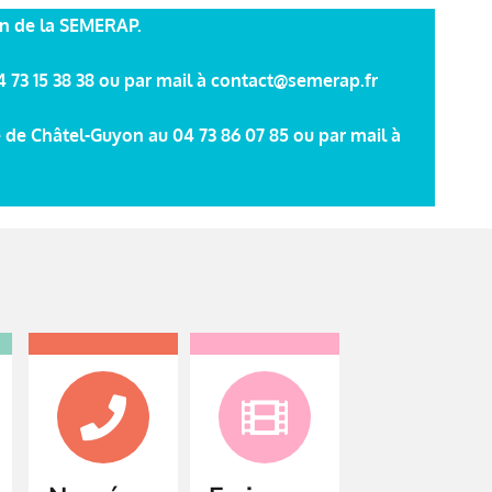
ein de la SEMERAP.
04 73 15 38 38 ou par mail à contact@semerap.fr
 de Châtel-Guyon au 04 73 86 07 85 ou par mail à