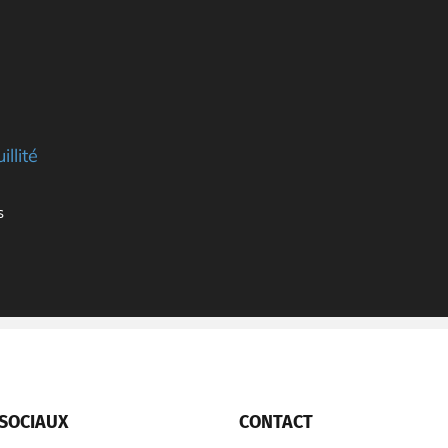
illité
s
SOCIAUX
CONTACT