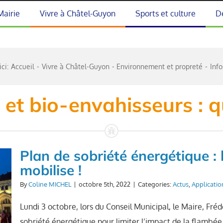
Mairie
Vivre à Châtel-Guyon
Sports et culture
D
ci:
Accueil
Vivre à Châtel-Guyon
Environnement et propreté
Info
 et bio-envahisseurs : q
Plan de sobriété énergétique : 
mobilise !
By
Coline MICHEL
|
octobre 5th, 2022
|
Categories:
Actus
,
Applicatio
Lundi 3 octobre, lors du Conseil Municipal, le Maire, F
sobriété énergétique pour limiter l’impact de la flambée