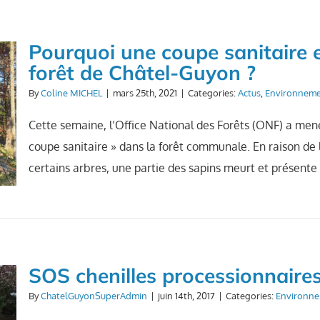
Pourquoi une coupe sanitaire e
forêt de Châtel-Guyon ?
By
Coline MICHEL
|
mars 25th, 2021
|
Categories:
Actus
,
Environnem
Cette semaine, l’Office National des Forêts (ONF) a mené
coupe sanitaire » dans la forêt communale. En raison de 
certains arbres, une partie des sapins meurt et présente
SOS chenilles processionnaire
By
ChatelGuyonSuperAdmin
|
juin 14th, 2017
|
Categories:
Environn