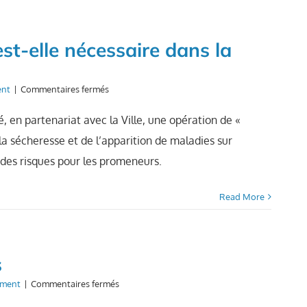
du
Bois
de
st-elle nécessaire dans la
l’Aumône
sur
ent
|
Commentaires fermés
Pourquoi
une
, en partenariat avec la Ville, une opération de «
coupe
la sécheresse et de l’apparition de maladies sur
sanitaire
est-
 des risques pour les promeneurs.
elle
nécessaire
dans
Read More
la
forêt
de
Châtel-
s
Guyon
?
sur
ement
|
Commentaires fermés
SOS