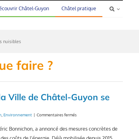
écouvrir Châtel-Guyon
Châtel pratique
s nuisibles
ue faire ?
la Ville de Châtel-Guyon se
sur
n
,
Environnement
|
Commentaires fermés
Plan
de
rédéric Bonnichon, a annoncé des mesures concrètes de
sobriété
 des coûts de l’énergie. Déjà mobilisée depuis 2015
énergétique