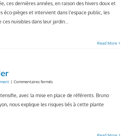
chenilles
ée, ces dernières années, en raison des hivers doux et
processionnaires
es éco-pièges et intervient dans l’espace public, les
de ces nuisibles dans leur jardin…
Read More
ler
sur
ement
|
Commentaires fermés
L’ambroisie :
un
ntensifie, avec la mise en place de référents. Bruno
fléau
on, nous explique les risques liés à cette plante
à
contrôler
Read More