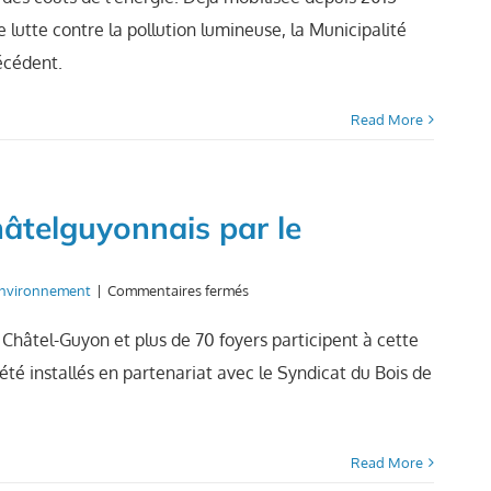
:
utte contre la pollution lumineuse, la Municipalité
la
Ville
récédent.
de
Châtel-
Read More
Guyon
se
mobilise
!
âtelguyonnais par le
sur
nvironnement
|
Commentaires fermés
Une
remise
 Châtel-Guyon et plus de 70 foyers participent à cette
de
 été installés en partenariat avec le Syndicat du Bois de
compost
aux
Châtelguyonnais
par
le
Read More
Syndicat