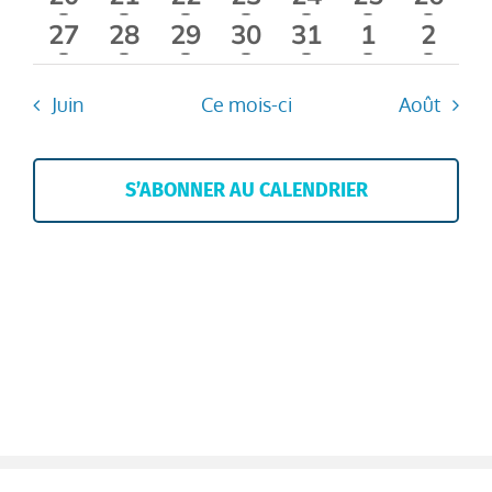
évènement
évènements
évènement
évènements
évènements
évènement
évène
1
2
2
2
2
2
3
27
28
29
30
31
1
2
évènement
évènements
évènements
évènements
évènements
évènemen
évèn
Juin
Ce mois-ci
Août
S’ABONNER AU CALENDRIER