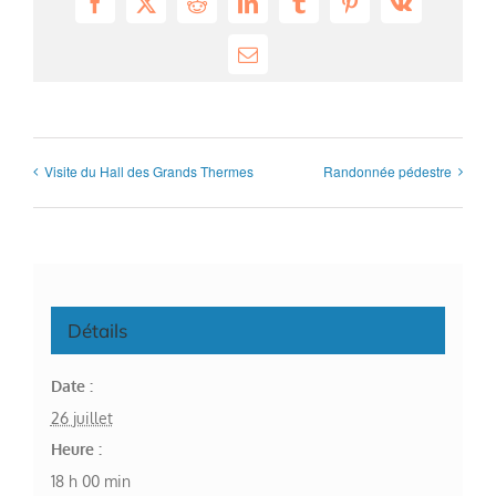
Facebook
X
Reddit
LinkedIn
Tumblr
Pinterest
Vk
Email
Visite du Hall des Grands Thermes
Randonnée pédestre
Détails
Date :
26 juillet
Heure :
18 h 00 min