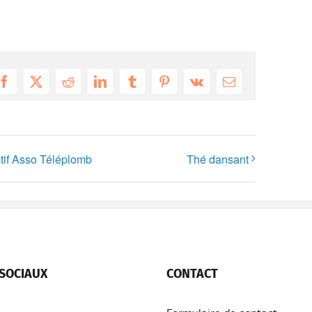
Facebook
X
Reddit
LinkedIn
Tumblr
Pinterest
Vk
Email
f Asso Téléplomb
Thé dansant
SOCIAUX
CONTACT