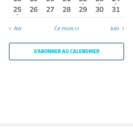
évènements
évènements
évènements
évènements
évènement
évènement
évène
1
0
0
0
0
0
0
25
26
27
28
29
30
31
évènement
évènements
évènements
évènements
évènements
évènement
évène
Avr
Ce mois-ci
Juin
S’ABONNER AU CALENDRIER