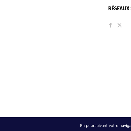
RÉSEAUX 
© Copyright
2026 | Ville de Châtel-Guyon |
Mentions légales
En poursuivant votre navigat