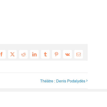
Facebook
X
Reddit
LinkedIn
Tumblr
Pinterest
Vk
Email
Théâtre : Denis Podalydès