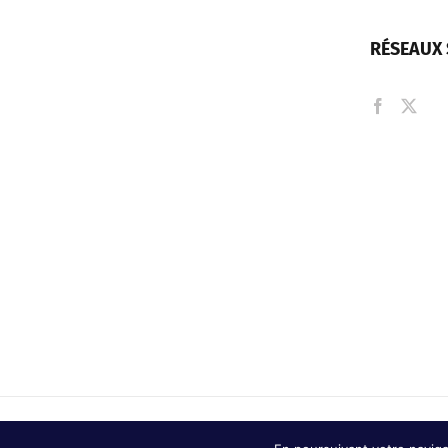
RÉSEAUX 
© Copyright
2026 | Ville de Châtel-Guyon |
Mentions légales