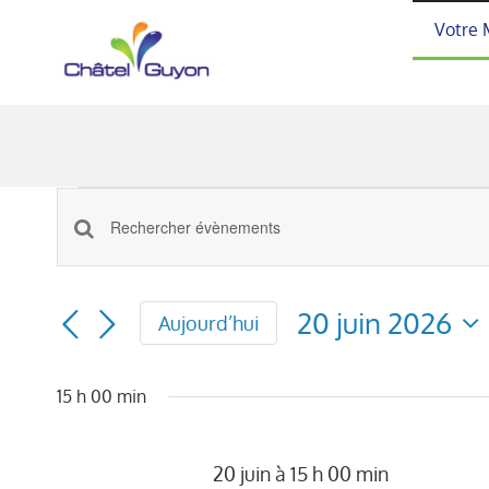
Passer
Votre 
au
contenu
Évènements
Recherche
Saisir
for
mot-
et
20
clé.
navigation
20 juin 2026
Aujourd’hui
Rechercher
Sélectionnez
juin
de
Évènements
une
vues
15 h 00 min
date.
par
2026
Évènements
mot-
clé.
20 juin à 15 h 00 min