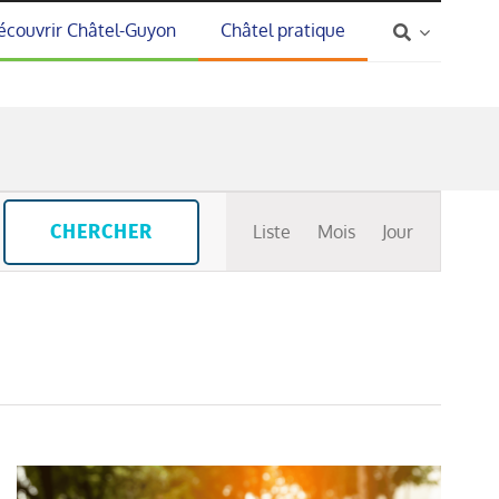
écouvrir Châtel-Guyon
Châtel pratique
Navigation
CHERCHER
Liste
Mois
Jour
de
vues
Évènement