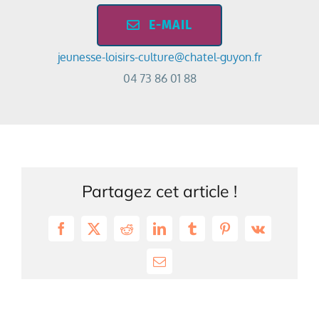
E-MAIL
jeunesse-loisirs-culture@chatel-guyon.fr
04 73 86 01 88
Partagez cet article !
Facebook
X
Reddit
LinkedIn
Tumblr
Pinterest
Vk
Email