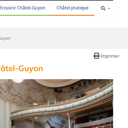
écouvrir Châtel-Guyon
Châtel pratique
-Guyon
Imprimer
Châtel-Guyon