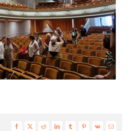
Facebook
X
Reddit
LinkedIn
Tumblr
Pinterest
Vk
Email