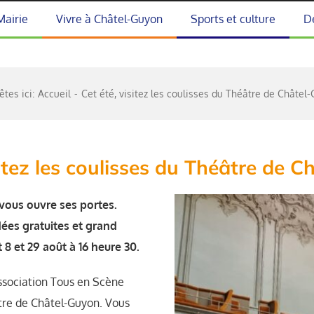
Mairie
Vivre à Châtel-Guyon
Sports et culture
D
êtes ici:
Accueil
Cet été, visitez les coulisses du Théâtre de Châtel
sitez les coulisses du Théâtre de 
vous ouvre ses portes.
dées gratuites et grand
t 8 et 29 août à 16 heure 30.
’association Tous en Scène
âtre de Châtel-Guyon. Vous