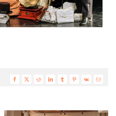
Facebook
X
Reddit
LinkedIn
Tumblr
Pinterest
Vk
Email