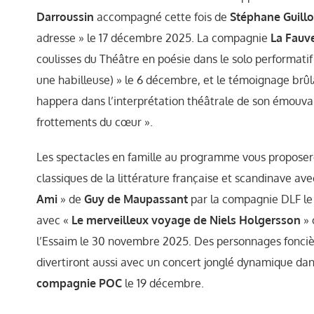
Darroussin
accompagné cette fois de
Stéphane Guill
adresse » le 17 décembre 2025. La compagnie
La Fauv
coulisses du Théâtre en poésie dans le solo performatif
une habilleuse) » le 6 décembre, et le témoignage brû
happera dans l’interprétation théâtrale de son émouv
frottements du cœur ».
Les spectacles en famille au programme vous proposer
classiques de la littérature française et scandinave av
Ami
» de
Guy de Maupassant
par la compagnie DLF le
avec «
Le merveilleux voyage de Niels Holgersson
» 
l’Essaim le 30 novembre 2025. Des personnages fonc
divertiront aussi avec un concert jonglé dynamique dan
compagnie POC
le 19 décembre.