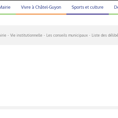
Mairie
Vivre à Châtel-Guyon
Sports et culture
D
irie
Vie institutionnelle
Les conseils municipaux
Liste des délib