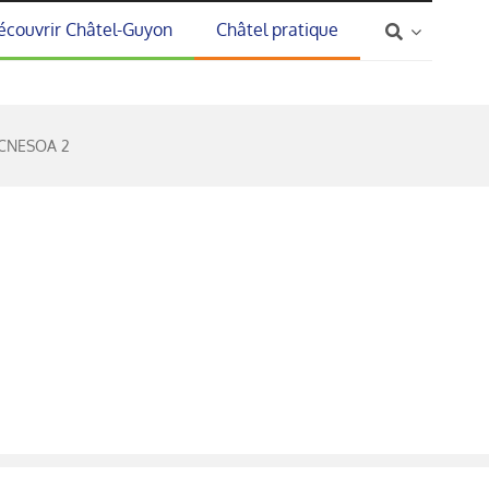
écouvrir Châtel-Guyon
Châtel pratique
CNESOA 2