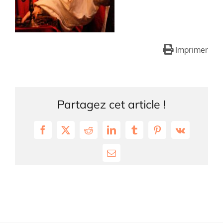
Imprimer
Partagez cet article !
Facebook
X
Reddit
LinkedIn
Tumblr
Pinterest
Vk
Email