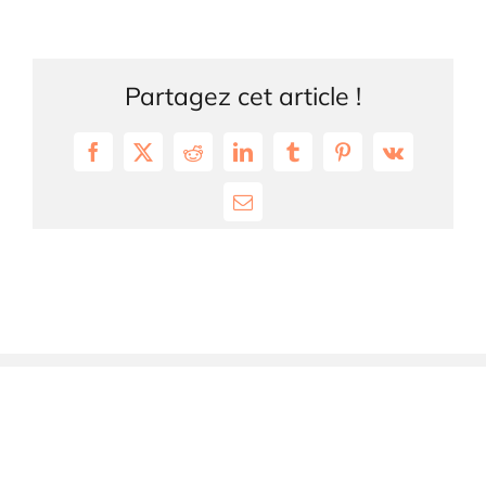
Partagez cet article !
Facebook
X
Reddit
LinkedIn
Tumblr
Pinterest
Vk
Email