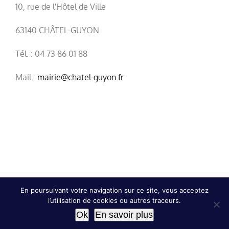
10, rue de l'Hôtel de Ville
63140 CHÂTEL-GUYON
Tél. : 04 73 86 01 88
Mail :
mairie@chatel-guyon.fr
En poursuivant votre navigation sur ce site, vous acceptez
© Copyright
2026 | Ville de Châtel-Guyon |
Mentions
l’utilisation de cookies ou autres traceurs.
légales
|
Confidentialité
Ok
En savoir plus