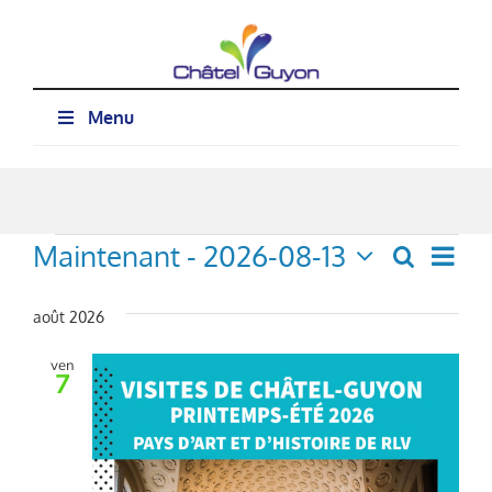
Passer
au
contenu
Menu
Évènements
Maintenant
 - 
2026-08-13
Nav
Recherch
Recher
Liste
Sélectionnez
de
et
une
août 2026
vue
date.
navigat
Évè
ven
de
7
vues
Évènem