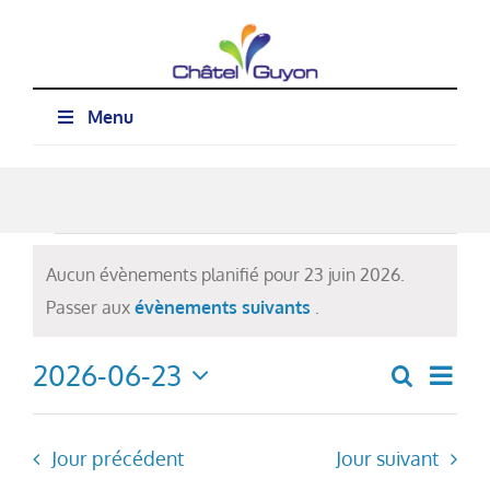
Passer
au
contenu
Menu
Évènements
Aucun évènements planifié pour 23 juin 2026.
for
Notice
Passer aux
évènements suivants
.
23
2026-06-23
Nav
juin
Recherch
Recher
Jour
Sélectionnez
de
2026
et
une
vue
date.
navigat
Jour précédent
Jour suivant
Évè