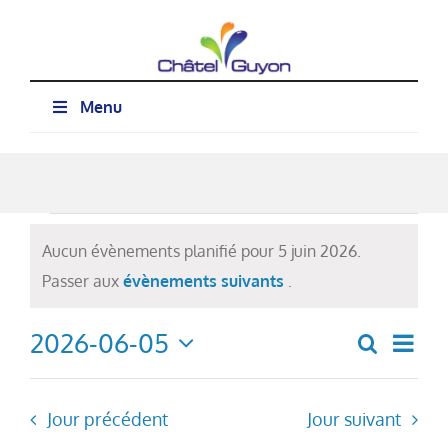
Passer
au
contenu
Menu
Évènements
Aucun évènements planifié pour 5 juin 2026.
for
Notice
Passer aux
évènements suivants
.
5
2026-06-05
Nav
juin
Recherch
Recher
Jour
Sélectionnez
de
2026
et
une
vue
date.
navigat
Jour précédent
Jour suivant
Évè