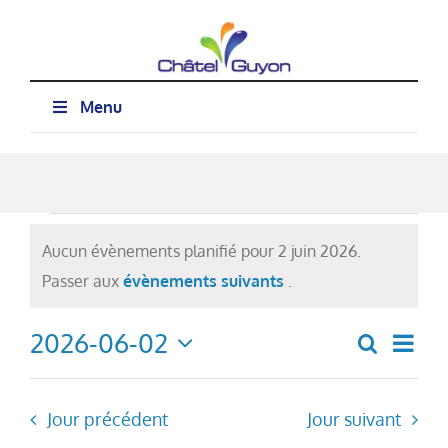
Passer
au
contenu
Menu
Évènements
Aucun évènements planifié pour 2 juin 2026.
for
Notice
Passer aux
évènements suivants
.
2
2026-06-02
Nav
juin
Recherch
Recher
Jour
Sélectionnez
de
2026
et
une
vue
date.
navigat
Jour précédent
Jour suivant
Évè