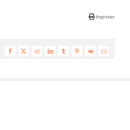
Imprimer
Facebook
X
Reddit
LinkedIn
Tumblr
Pinterest
Vk
Email