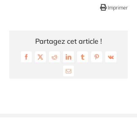
Imprimer
Partagez cet article !
Facebook
X
Reddit
LinkedIn
Tumblr
Pinterest
Vk
Email