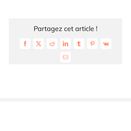
Partagez cet article !
Facebook
X
Reddit
LinkedIn
Tumblr
Pinterest
Vk
Email