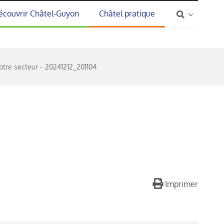
écouvrir Châtel-Guyon
Châtel pratique
otre secteur
20241212_201104
Imprimer