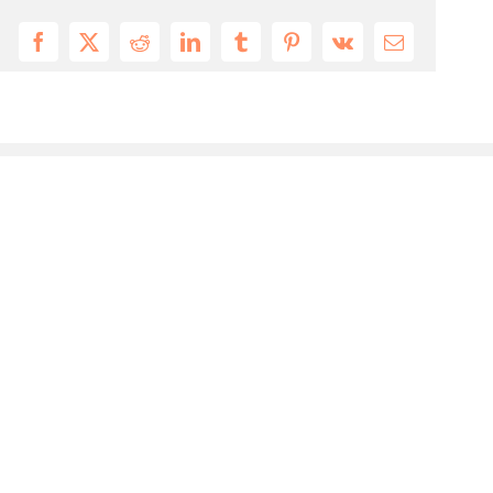
Facebook
X
Reddit
LinkedIn
Tumblr
Pinterest
Vk
Email