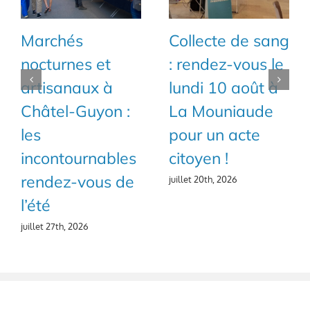
sang
Géologix revient
La Soirée 10
s le
pour son 70ème
Jeunes de reto
t à
salon des
pour sa 7ème
de
minéraux à
édition !
Châtel-Guyon !
juillet 18th, 2026
juillet 19th, 2026