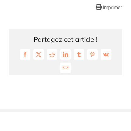
Imprimer
Partagez cet article !
Facebook
X
Reddit
LinkedIn
Tumblr
Pinterest
Vk
Email