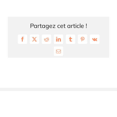
Partagez cet article !
Facebook
X
Reddit
LinkedIn
Tumblr
Pinterest
Vk
Email