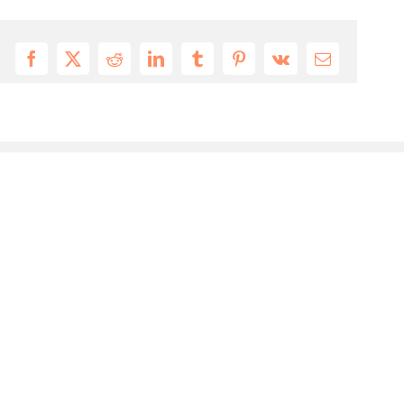
Facebook
X
Reddit
LinkedIn
Tumblr
Pinterest
Vk
Email