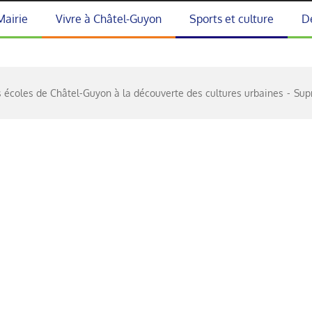
Mairie
Vivre à Châtel-Guyon
Sports et culture
D
s écoles de Châtel-Guyon à la découverte des cultures urbaines
Sup