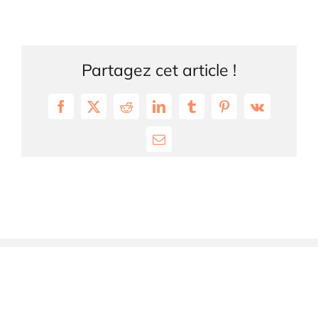
Partagez cet article !
Facebook
X
Reddit
LinkedIn
Tumblr
Pinterest
Vk
Email