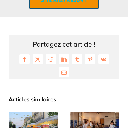
SITE AÏGA RESORT
Partagez cet article !
Facebook
X
Reddit
LinkedIn
Tumblr
Pinterest
Vk
Email
Articles similaires