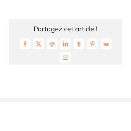
Partagez cet article !
Facebook
X
Reddit
LinkedIn
Tumblr
Pinterest
Vk
Email