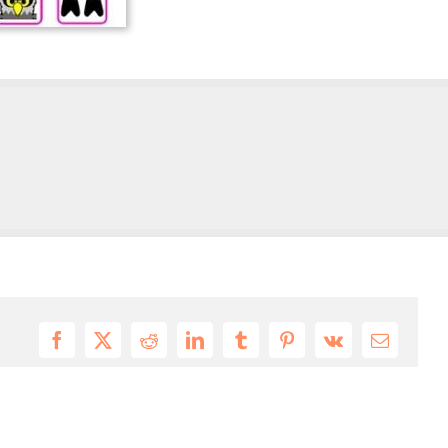
Facebook
X
Reddit
LinkedIn
Tumblr
Pinterest
Vk
Email