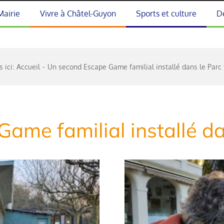
Mairie
Vivre à Châtel-Guyon
Sports et culture
D
 ici:
Accueil
Un second Escape Game familial installé dans le Parc 
ame familial installé dan