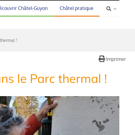
écouvrir Châtel-Guyon
Châtel pratique
thermal !
Imprimer
s le Parc thermal !