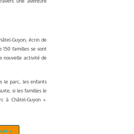
travers une aventure
hâtel-Guyon, écrin de
 150 familles se sont
e nouvelle activité de
 le parc, les enfants
te, si les familles le
arc à Châtel-Guyon ».
PARC »