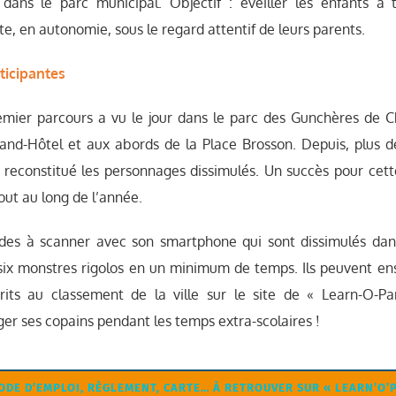
dans le parc municipal. Objectif : éveiller les enfants à 
e, en autonomie, sous le regard attentif de leurs parents.
ticipantes
mier parcours a vu le jour dans le parc des Gunchères de C
and-Hôtel et aux abords de la Place Brosson. Depuis, plus de
 reconstitué les personnages dissimulés. Un succès pour cett
tout au long de l’année.
es à scanner avec son smartphone qui sont dissimulés dans
six monstres rigolos en un minimum de temps. Ils peuvent ensui
crits au classement de la ville sur le site de « Learn-O-P
ger ses copains pendant les temps extra-scolaires !
ODE D’EMPLOI, RÈGLEMENT, CARTE… À RETROUVER SUR « LEARN’O’