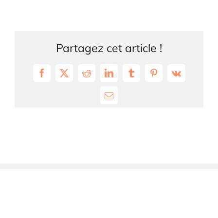
Partagez cet article !
Facebook
X
Reddit
LinkedIn
Tumblr
Pinterest
Vk
Email