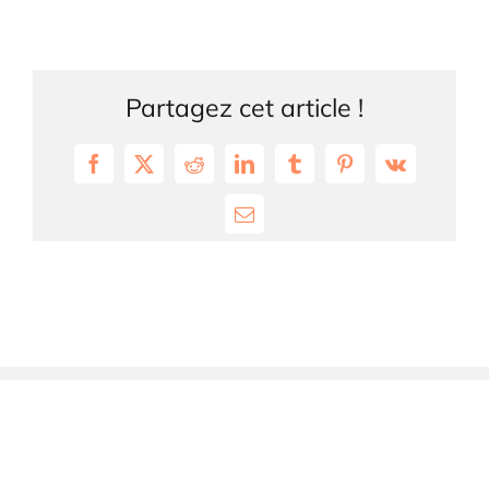
Partagez cet article !
Facebook
X
Reddit
LinkedIn
Tumblr
Pinterest
Vk
Email