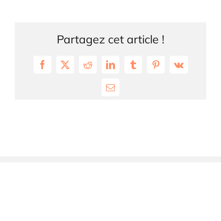
Partagez cet article !
Facebook
X
Reddit
LinkedIn
Tumblr
Pinterest
Vk
Email