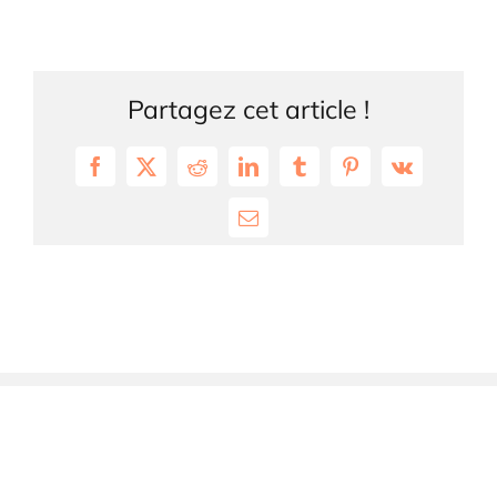
Partagez cet article !
Facebook
X
Reddit
LinkedIn
Tumblr
Pinterest
Vk
Email