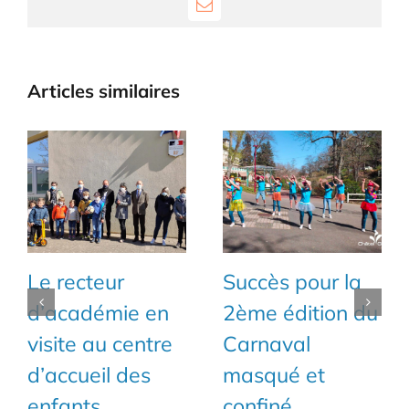
Email
Articles similaires
Le recteur
Succès pour la
d’académie en
2ème édition du
visite au centre
Carnaval
d’accueil des
masqué et
enfants
confiné