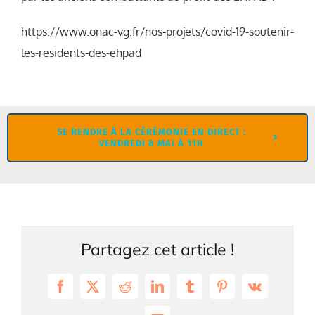
https://www.onac-vg.fr/nos-projets/covid-19-soutenir-
les-residents-des-ehpad
SE RENDRE À LA CÉRÉMONIE EN DIRECT :
VENDREDI 8 MAI À 11H
Partagez cet article !
Facebook
X
Reddit
LinkedIn
Tumblr
Pinterest
Vk