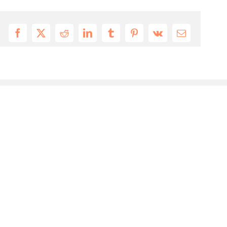
Facebook
X
Reddit
LinkedIn
Tumblr
Pinterest
Vk
Email