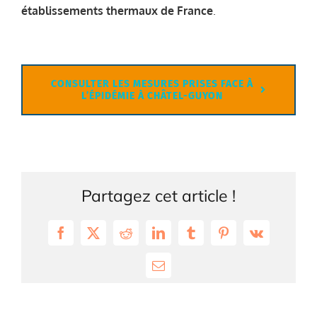
établissements thermaux de France
.
CONSULTER LES MESURES PRISES FACE À
L’ÉPIDÉMIE À CHÂTEL-GUYON
Partagez cet article !
Facebook
X
Reddit
LinkedIn
Tumblr
Pinterest
Vk
Email