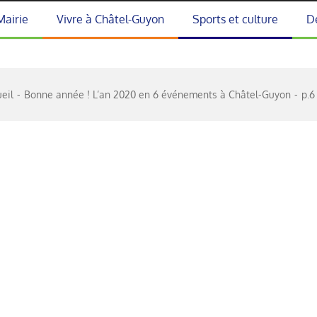
Mairie
Vivre à Châtel-Guyon
Sports et culture
D
eil
Bonne année ! L’an 2020 en 6 événements à Châtel-Guyon
p.6