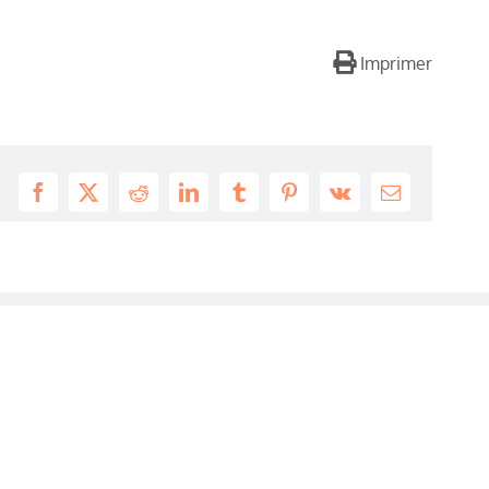
Imprimer
Facebook
X
Reddit
LinkedIn
Tumblr
Pinterest
Vk
Email