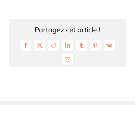
Partagez cet article !
Facebook
X
Reddit
LinkedIn
Tumblr
Pinterest
Vk
Email