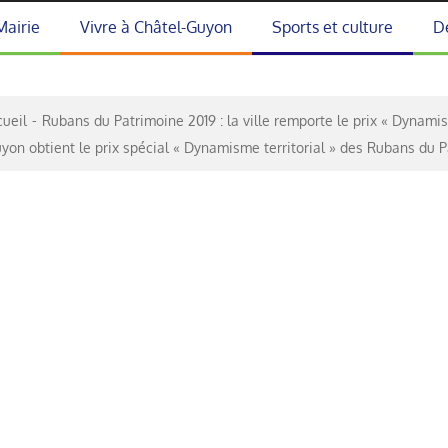
Mairie
Vivre à Châtel-Guyon
Sports et culture
D
ueil
Rubans du Patrimoine 2019 : la ville remporte le prix « Dynamis
yon obtient le prix spécial « Dynamisme territorial » des Rubans du P