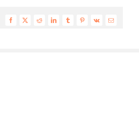
Facebook
X
Reddit
LinkedIn
Tumblr
Pinterest
Vk
Email