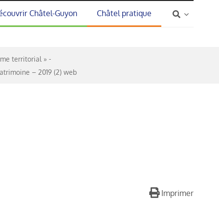
écouvrir Châtel-Guyon
Châtel pratique
me territorial »
atrimoine – 2019 (2) web
Imprimer