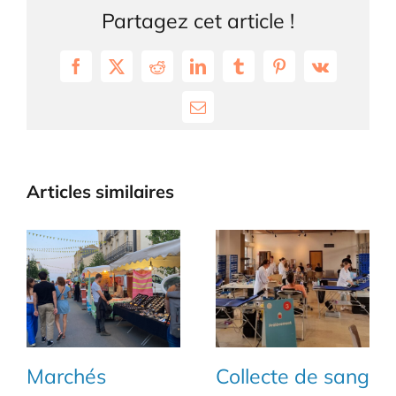
Partagez cet article !
Facebook
X
Reddit
LinkedIn
Tumblr
Pinterest
Vk
Email
Articles similaires
g
Géologix revient
La Soirée 100%