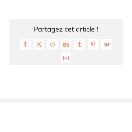
Partagez cet article !
Facebook
X
Reddit
LinkedIn
Tumblr
Pinterest
Vk
Email