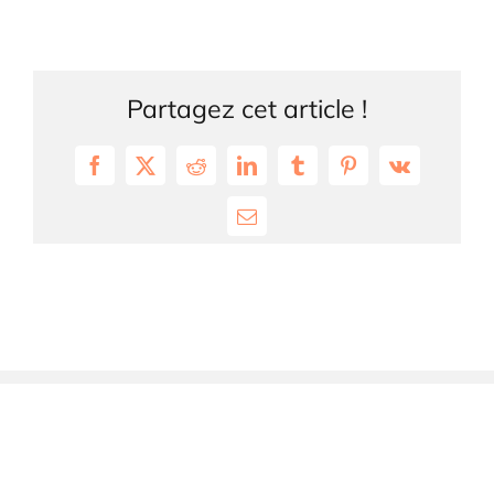
Partagez cet article !
Facebook
X
Reddit
LinkedIn
Tumblr
Pinterest
Vk
Email