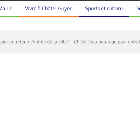
Mairie
Vivre à Châtel-Guyon
Sports et culture
D
our entretenir l’entrée de la ville !
CP De l’éco-paturage pour entrete