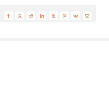
Facebook
X
Reddit
LinkedIn
Tumblr
Pinterest
Vk
Email